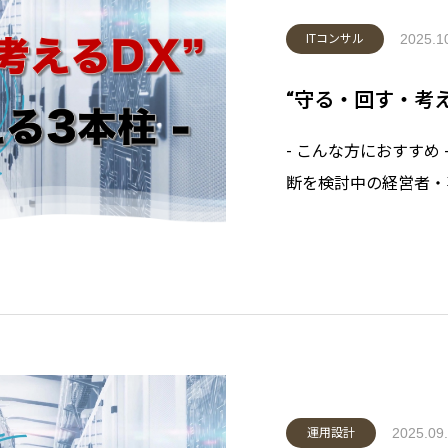
2025.1
ITコンサル
“守る・回す・考える
- こんな方におすすめ
断を検討中の経営者・
スクを守るITガバナ
バナンスなど運用標準を
ム責任者の方。- こ
2025.09
運用設計