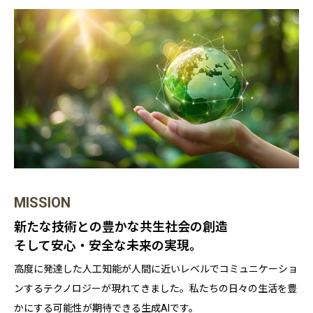
MISSION
PHILOSOPHY
新たな技術との豊かな共生社会の創造
VISION
そして安心・安全な未来の実現。
全ての人と企業の繁栄のため
テクノロジーと共に
「進化を創る可能性」を提供
高度に発達した人工知能が人間に近いレベルでコミュニケーショ
より豊かで安全な世界の創造
ンするテクノロジーが現れてきました。私たちの日々の生活を豊
私たちは、すべての人と企業が持つ潜在力を最大限に引き出すこ
私たちが目指すのは、テクノロジーの力で社会をより豊かに、そ
かにする可能性が期待できる生成AIです。