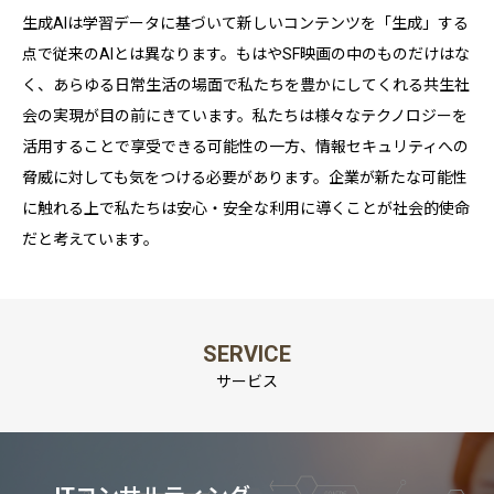
とで、持続的な繁栄へとつなげることができると考えています。
して安全にすることです。
生成AIは学習データに基づいて新しいコンテンツを「生成」する
そのために、現状を超えて未来へ進化するための新しい可能性を
新しい技術がもたらす便利さや効率性に加え、安心して利用でき
点で従来のAIとは異なります。もはやSF映画の中のものだけはな
創り出し、提供します。
る信頼性を追求し、人と社会に寄り添う価値を提供します。
く、あらゆる日常生活の場面で私たちを豊かにしてくれる共生社
変化の激しい時代においても、私たちは信頼できるパートナーと
テクノロジーと共に歩むことで、持続可能な成長と未来への可能
会の実現が目の前にきています。私たちは様々なテクノロジーを
して共に歩み、挑戦と成長を支えることで、より良い社会と未来
性を創造します。
活用することで享受できる可能性の一方、情報セキュリティへの
を築いていきます。
脅威に対しても気をつける必要があります。企業が新たな可能性
に触れる上で私たちは安心・安全な利用に導くことが社会的使命
だと考えています。
SERVICE
サービス